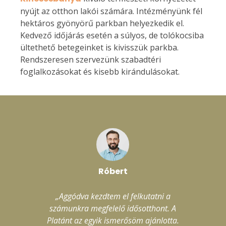
nyújt az otthon lakói számára. Intézményünk fél
hektáros gyönyörű parkban helyezkedik el.
Kedvező időjárás esetén a súlyos, de tolókocsiba
ültethető betegeinket is kivisszük parkba.
Rendszeresen szervezünk szabadtéri
foglalkozásokat és kisebb kirándulásokat.
Róbert
„Aggódva kezdtem el felkutatni a
„
számunkra megfelelő idősotthont. A
k
Platánt az egyik ismerősöm ajánlotta.
h