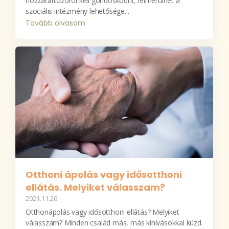
hozzátartozóról kell gondoskodni, felmerülhet a
szociális intézmény lehetősége...
Tovább olvasom
Otthoni ápolás vagy idősotthoni
ellátás. Melyiket válasszam?
2021.11.26.
Otthonápolás vagy idősotthoni ellátás? Melyiket
válasszam? Minden család más, más kihívásokkal küzd.