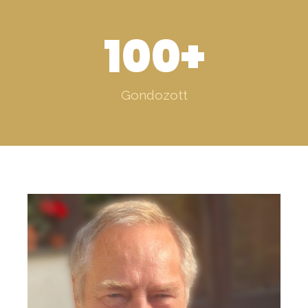
100
+
Gondozott