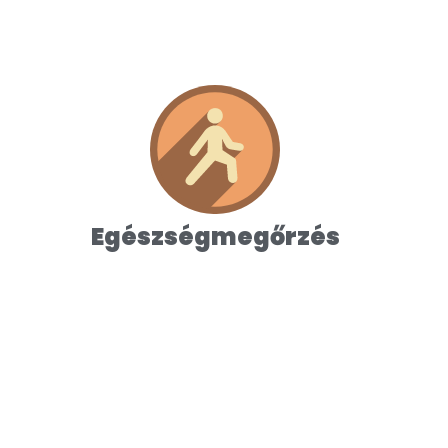
Egészségmegőrzés
Kiemelt figyelem irányul a kondíció
megőrzésére. Ennek megőrzésére
tornaterem, fizioterápia, gyógytorna,
medence ad lehetőséget.
Egészségmegőrzés