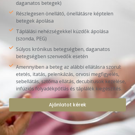
daganatos betegek)
Részlegesen önellátó, önellátásre képtelen
betegek ápolása
Táplálási nehézségekkel küzdők ápolása
(szonda, PEG)
Súlyos krónikus betegségben, daganatos
betegségben szenvedők esetén
Amennyiben a beteg az alábbi ellátásra szorul:
etetés, itatás, pelenkázás, orvosi megfigyelés,
sebellátás, sztóma ellátás, decubitusok kezelése,
infúziós folyadékpótlás és táplálék kiegészítés.
Ajánlatot kérek