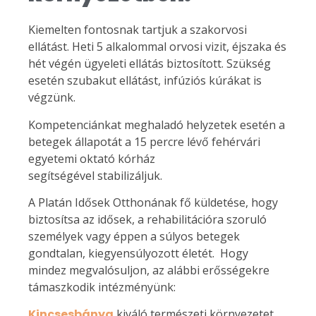
Kiemelten fontosnak tartjuk a szakorvosi
ellátást. Heti 5 alkalommal orvosi vizit, éjszaka és
hét végén ügyeleti ellátás biztosított. Szükség
esetén szubakut ellátást, infúziós kúrákat is
végzünk.
Kompetenciánkat meghaladó helyzetek esetén a
betegek állapotát a 15 percre lévő fehérvári
egyetemi oktató kórház
segítségével stabilizáljuk.
A Platán Idősek Otthonának fő küldetése, hogy
biztosítsa az idősek, a rehabilitációra szoruló
személyek vagy éppen a súlyos betegek
gondtalan, kiegyensúlyozott életét. Hogy
mindez megvalósuljon, az alábbi erősségekre
támaszkodik intézményünk:
Kincsesbánya
kiváló természeti környezetet