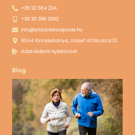
+36 22 584 224
+36 30 398 2692
info@platanidosapolas.hu
8044 Kincsesbánya, József Attila utca 13.
Adatvédemi nyilatkozat
Blog