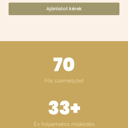
Ajánlatot kérek
70
Fős személyzet
33
+
Év folyamatos működés