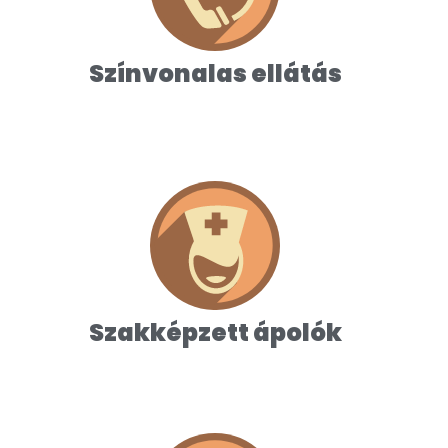
Minőségi szolgáltatások, igényesen
felszerelt szobák biztosítják a kényelmet.
Színvonalas ellátás
Szakképzett ápolók
Hozzáértő, empatikus személyzet teszi
kellemesebbé és komfortossá az idősek
életét.
Szakképzett ápolók