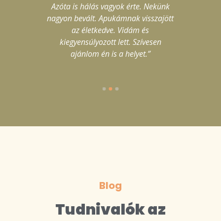
Azóta is hálás vagyok érte. Nekünk
Pl
nagyon bevált. Apukámnak visszajött
j
az életkedve. Vidám és
kiegyensúlyozott lett. Szívesen
ajánlom én is a helyet.”
Blog
Tudnivalók az