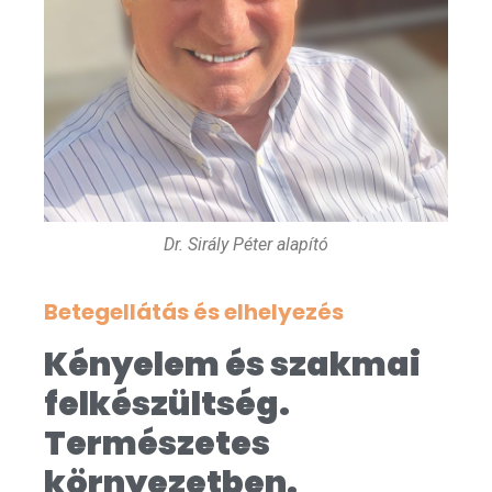
Dr. Sirály Péter alapító
Betegellátás és elhelyezés
Kényelem és szakmai
felkészültség.
Természetes
környezetben.