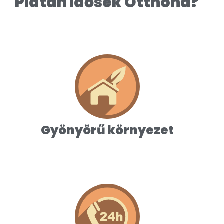
Platán Idősek Otthona?
Gyönyörű környezet
Lakóink Bakony lábánál, szép
környezetben, méltó körülmények között
élhetnek.
Gyönyörű környezet
Színvonalas ellátás