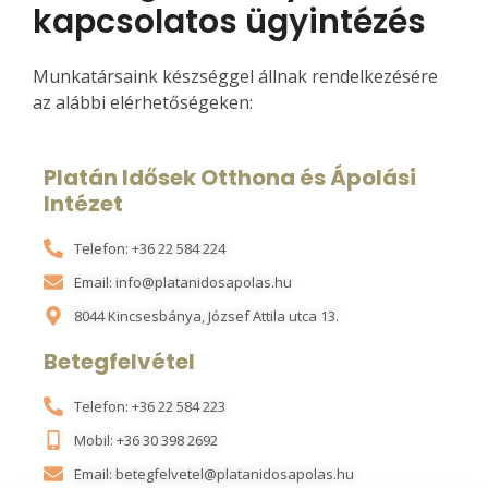
kapcsolatos ügyintézés
Munkatársaink készséggel állnak rendelkezésére
az alábbi elérhetőségeken:
Platán Idősek Otthona és Ápolási
Intézet
Telefon: +36 22 584 224
Email: info@platanidosapolas.hu
8044 Kincsesbánya, József Attila utca 13.
Betegfelvétel
Telefon: +36 22 584 223
Mobil: +36 30 398 2692
Email: betegfelvetel@platanidosapolas.hu